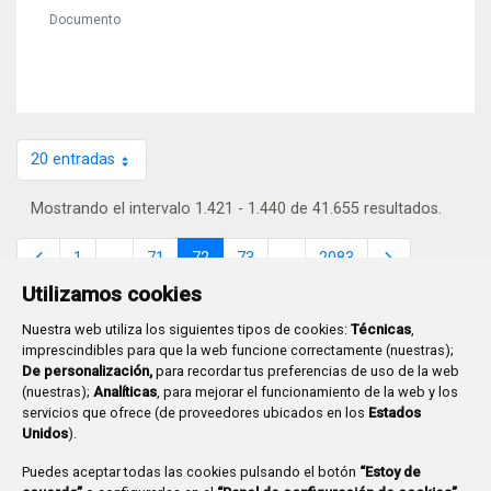
Documento
20 entradas
Por página
Mostrando el intervalo 1.421 - 1.440 de 41.655 resultados.
1
...
71
72
73
...
2083
Página
Páginas intermedias
Página
Página
Página
Páginas intermedias
Página
Utilizamos cookies
Nuestra web utiliza los siguientes tipos de cookies:
Técnicas
,
imprescindibles para que la web funcione correctamente (nuestras);
De personalización,
para recordar tus preferencias de uso de la web
(nuestras);
Analíticas
, para mejorar el funcionamiento de la web y los
Plaza Mayor 1
- 09071
BURGOS
servicios que ofrece (de proveedores ubicados en los
Estados
947 288 800
CIF:
P-0906100-C
Unidos
).
CONTACTO | AVISOS, QUEJAS Y SUGERENCIAS
Puedes aceptar todas las cookies pulsando el botón
“Estoy de
CANAL DE DENUNCIAS
MAPA WEB
AVISO LEGAL