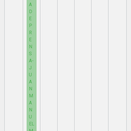
A
D
E
P
R
E
N
S
A-
J
U
A
N
M
A
N
U
EL
M