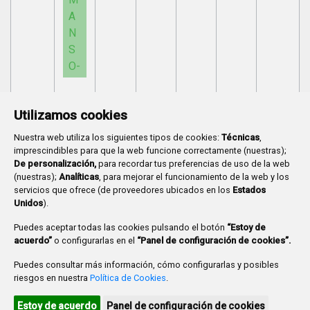
A
N
S
O-
Ayuntamiento de Burgos
Utilizamos cookies
Nuestra web utiliza los siguientes tipos de cookies:
Técnicas
,
imprescindibles para que la web funcione correctamente (nuestras);
De personalización,
para recordar tus preferencias de uso de la web
(nuestras);
Analíticas
, para mejorar el funcionamiento de la web y los
Plaza Mayor 1
- 09071
BURGOS
servicios que ofrece (de proveedores ubicados en los
Estados
947 288 800
CIF:
P-0906100-C
Unidos
).
CONTACTO | AVISOS, QUEJAS Y SUGERENCIAS
Puedes aceptar todas las cookies pulsando el botón
“Estoy de
CANAL DE DENUNCIAS
MAPA WEB
AVISO LEGAL
acuerdo”
o configurarlas en el
“Panel de configuración de cookies”.
POLÍTICA DE PRIVACIDAD
ACCESIBILIDAD
Puedes consultar más información, cómo configurarlas y posibles
PROMUEVE BURGOS
riesgos en nuestra
Política de Cookies
.
HTML 5
CSS3
WAI 'AA'
Estoy de acuerdo
Panel de configuración de cookies