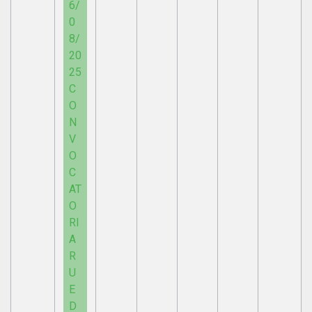
6/
0
8/
20
25
C
O
N
V
O
C
AT
O
RI
A
R
U
E
D