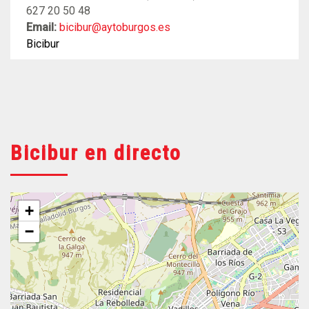
627 20 50 48
Email:
bicibur@aytoburgos.es
Bicibur
Bicibur en directo
+
−