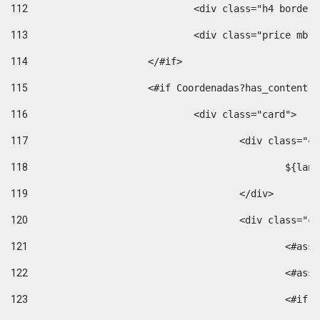
112
				<div class="h4 bord
113
				<div class="price m
114
			</#if> 
115
			<#if Coordenadas?has_conten
116
				<div class="card"> 
117
					<div class=
118
						$
119
					</div> 
120
					<div class="
121
						<
122
						<
123
						