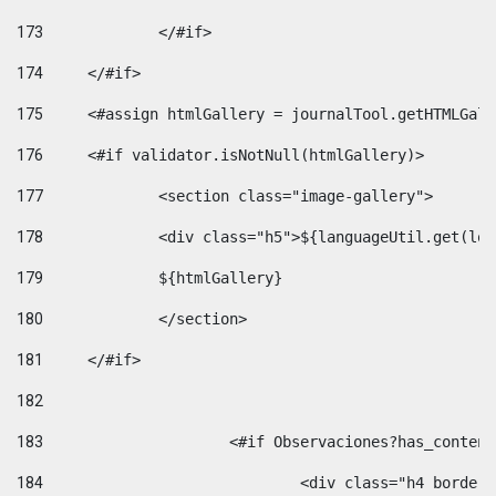
173
		</#if>  
174
	</#if> 
175
	<#assign htmlGallery = journalTool.getHTMLGal
176
	<#if validator.isNotNull(htmlGallery)>    
177
		<section class="image-gallery"> 
178
		<div class="h5">${languageUtil.get(lo
179
		${htmlGallery} 
180
		</section> 
181
	</#if> 
182
183
			<#if Observaciones?has_conte
184
				<div class="h4 bord