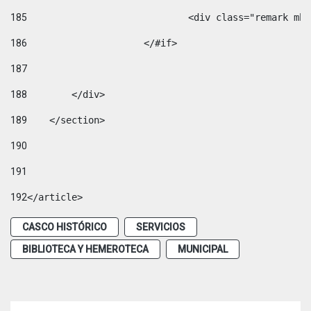
185
				<div class="remark 
186
			</#if> 
187
188
        </div> 
189
    </section> 
190
191
192
</article> 
CASCO HISTÓRICO
SERVICIOS
BIBLIOTECA Y HEMEROTECA
MUNICIPAL