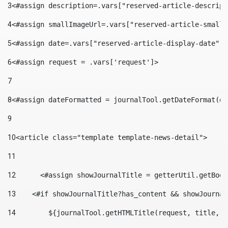
3
<#assign description=.vars["reserved-article-descript
4
<#assign smallImageUrl=.vars["reserved-article-small-
5
<#assign date=.vars["reserved-article-display-date"].
6
<#assign request = .vars['request']> 
7
8
<#assign dateFormatted = journalTool.getDateFormat(da
9
10
<article class="template template-news-detail"> 
11
12
	<#assign showJournalTitle = getterUtil.getBoo
13
    <#if showJournalTitle?has_content && showJournal
14
        ${journalTool.getHTMLTitle(request, title, "