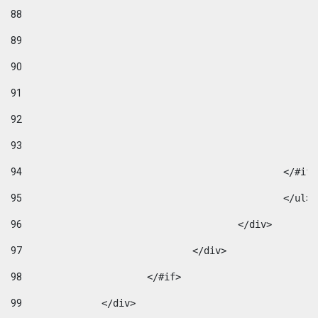
88
89
90
91
92
93
94
95
96
					</div> 
97
				</div> 
98
			</#if>			 
99