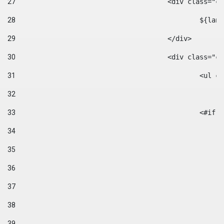
27
					<div class=
28
						$
29
					</div> 
30
					<div class="
31
						<
32
33
						
34
35
36
37
38
39