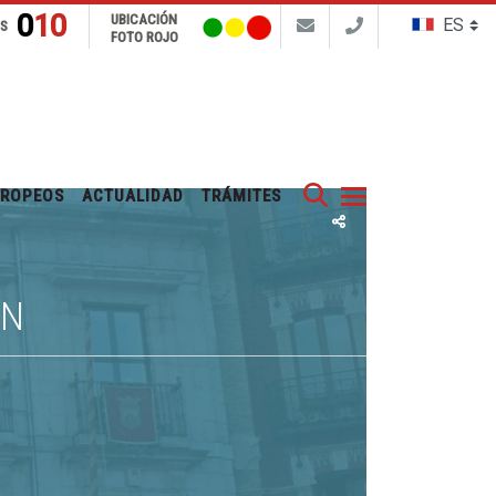
010
UBICACIÓN
NS
FOTO ROJO
Buscar
UROPEOS
ACTUALIDAD
TRÁMITES
ÓN