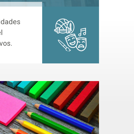
vidades
l
vos.