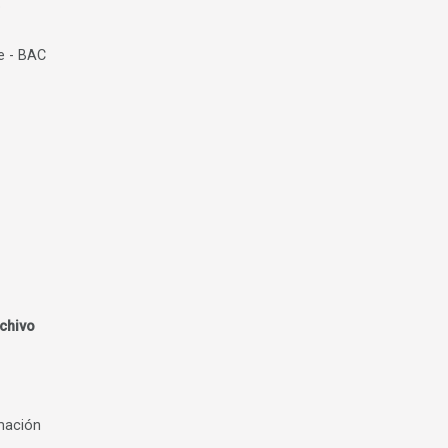
o
e - BAC
rchivo
mación