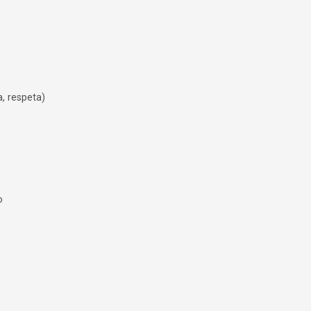
, respeta)
o