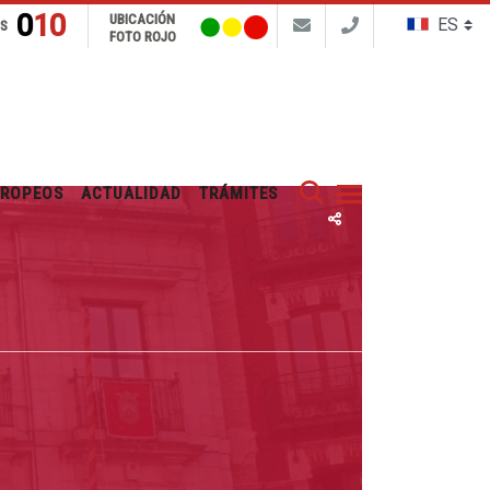
010
UBICACIÓN
NS
FOTO ROJO
Buscar
UROPEOS
ACTUALIDAD
TRÁMITES