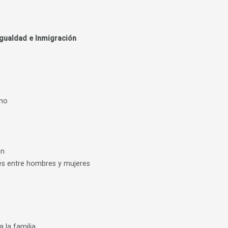
 Igualdad e Inmigración
ano
ón
es entre hombres y mujeres
 la familia