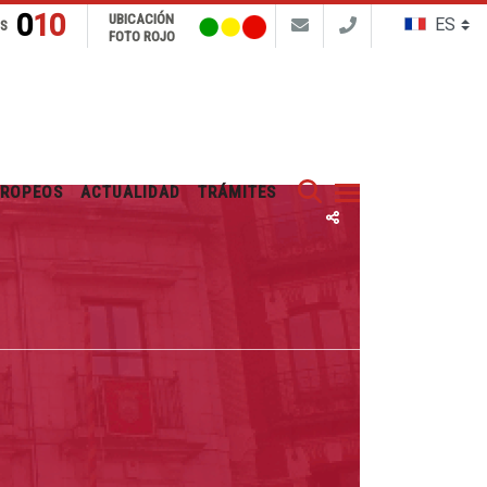
010
UBICACIÓN
NS
FOTO ROJO
Buscar
UROPEOS
ACTUALIDAD
TRÁMITES