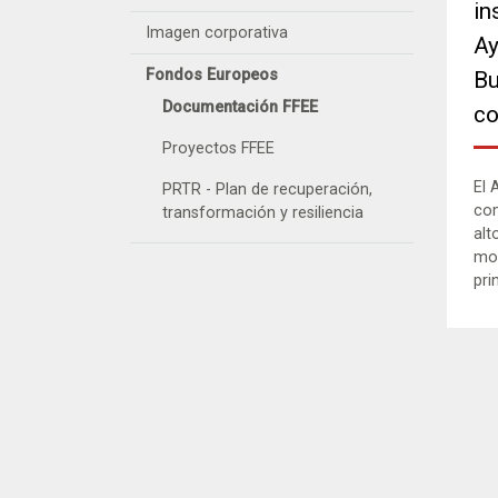
in
Imagen corporativa
Ay
Fondos Europeos
Bu
Documentación FFEE
co
Proyectos FFEE
El 
PRTR - Plan de recuperación,
co
transformación y resiliencia
alt
mor
pri