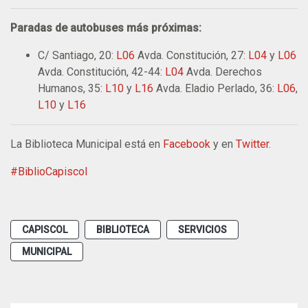
Paradas de autobuses más próximas:
C/ Santiago, 20:
L06
Avda. Constitución, 27:
L04
y
L06
Avda. Constitución, 42-44:
L04
Avda. Derechos
Humanos, 35:
L10
y
L16
Avda. Eladio Perlado, 36:
L06
,
L10
y
L16
La Biblioteca Municipal está en
Facebook
y en
Twitter
.
#BiblioCapiscol
CAPISCOL
BIBLIOTECA
SERVICIOS
MUNICIPAL