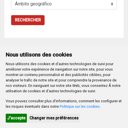
RECHERCHER
Nous utilisons des cookies
Nous utilisons des cookies et d'autres technologies de suivi pour
Plaza Mayor 1
- 09071
BURGOS
améliorer votre expérience de navigation sur notre site, pour vous
947 288 800
CIF:
P-0906100-C
montrer un contenu personnalisé et des publicités ciblées, pour
analyser le trafic de notre site et pour comprendre la provenance de
CONTACTO | AVISOS, QUEJAS Y SUGERENCIAS
nos visiteurs. En naviguant sur notre site Web, vous consentez Ã notre
CANAL DE DENUNCIAS
MAPA WEB
AVISO LEGAL
utilisation de cookies et d'autres technologies de suivi.
POLÍTICA DE PRIVACIDAD
ACCESIBILIDAD
Vous pouvez consulter plus d'informations, comment les configurer et
PROMUEVE BURGOS
les risques éventuels dans notre
Politique sur les cookies
.
HTML 5
CSS3
WAI 'AA'
J'accepte
Changer mes préférences