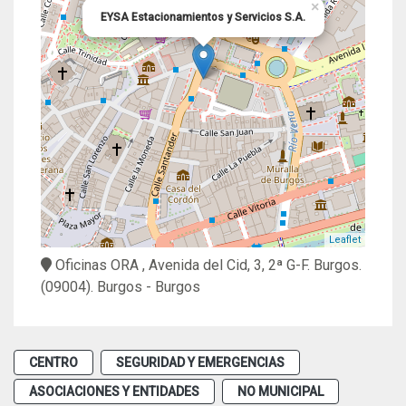
×
EYSA Estacionamientos y Servicios S.A.
Leaflet
Oficinas ORA , Avenida del Cid, 3, 2ª G-F. Burgos.
(09004).
Burgos
- Burgos
CENTRO
SEGURIDAD Y EMERGENCIAS
ASOCIACIONES Y ENTIDADES
NO MUNICIPAL