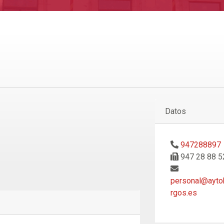
Datos
947288897
947 28 88 5
personal@ayto
rgos.es