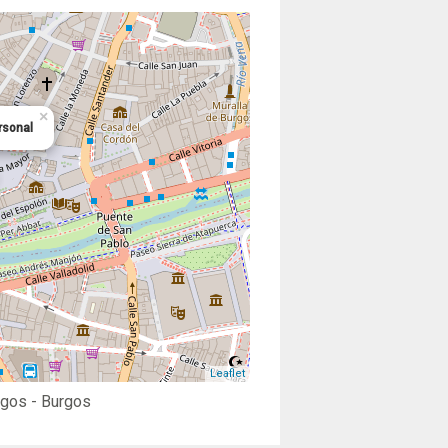
×
rsonal
Leaflet
rgos
- Burgos