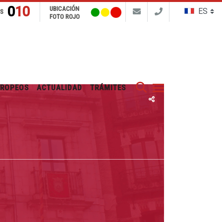
010
UBICACIÓN
NS
FOTO ROJO
Buscar
UROPEOS
ACTUALIDAD
TRÁMITES