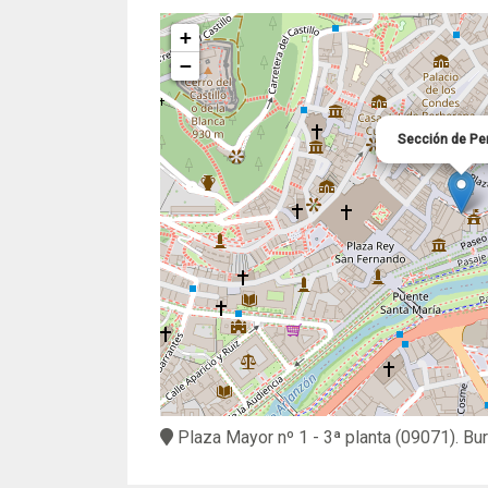
+
−
Sección de Pe
Plaza Mayor nº 1 - 3ª planta
(09071).
Bu