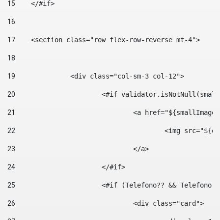
15
    </#if> 
16
17
    <section class="row flex-row-reverse mt-4"> 
18
19
		<div class="col-sm-3 col-12"> 
20
			<#if validator.isNotNull(smal
21
				<a href="${smallIm
22
					<img src="
23
				</a> 
24
			</#if>	 
25
			<#if (Telefono?? && Telefon
26
				<div class="card"> 