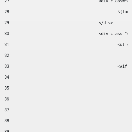
27
					<div class=
28
						$
29
					</div> 
30
					<div class="
31
						<
32
33
						
34
35
36
37
38
39