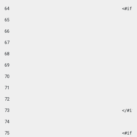
64
						
65
66
67
68
69
70
71
72
73
						</#if
74
75
						