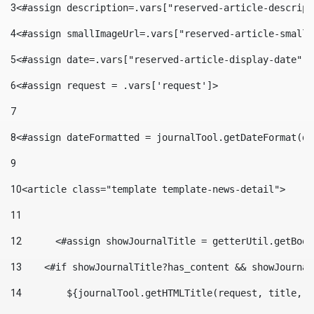
3
<#assign description=.vars["reserved-article-descript
4
<#assign smallImageUrl=.vars["reserved-article-small-
5
<#assign date=.vars["reserved-article-display-date"].
6
<#assign request = .vars['request']> 
7
8
<#assign dateFormatted = journalTool.getDateFormat(da
9
10
<article class="template template-news-detail"> 
11
12
	<#assign showJournalTitle = getterUtil.getBoo
13
    <#if showJournalTitle?has_content && showJournal
14
        ${journalTool.getHTMLTitle(request, title, "