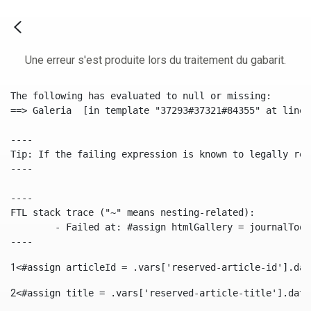
Une erreur s'est produite lors du traitement du gabarit.
The following has evaluated to null or missing:

==> Galeria  [in template "37293#37321#84355" at line 
----

Tip: If the failing expression is known to legally ref
----

----

FTL stack trace ("~" means nesting-related):

	- Failed at: #assign htmlGallery = journalTool.get...  [in template "37293#37321#84355" at line 175, column 9]

----
1
<#assign articleId = .vars['reserved-article-id'].dat
2
<#assign title = .vars['reserved-article-title'].data