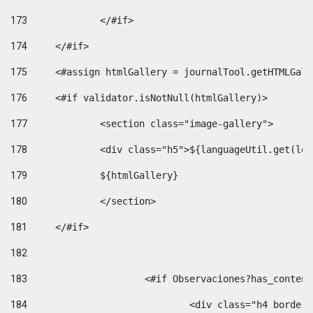
173
		</#if>  
174
	</#if> 
175
	<#assign htmlGallery = journalTool.getHTMLGal
176
	<#if validator.isNotNull(htmlGallery)>    
177
		<section class="image-gallery"> 
178
		<div class="h5">${languageUtil.get(lo
179
		${htmlGallery} 
180
		</section> 
181
	</#if> 
182
183
			<#if Observaciones?has_conte
184
				<div class="h4 bord