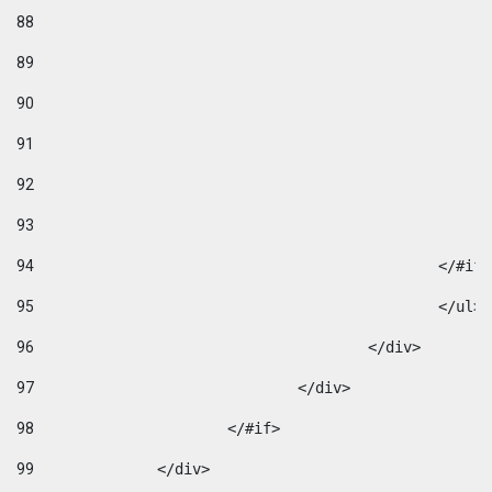
88
89
90
91
92
93
94
95
96
					</div> 
97
				</div> 
98
			</#if>			 
99