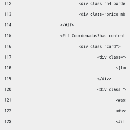
112
				<div class="h4 bord
113
				<div class="price m
114
			</#if> 
115
			<#if Coordenadas?has_conten
116
				<div class="card"> 
117
					<div class=
118
						$
119
					</div> 
120
					<div class="
121
						<
122
						<
123
						