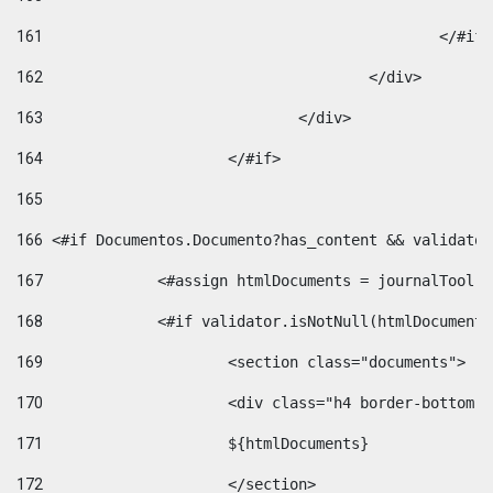
161
						</#if
162
					</div> 
163
				</div> 
164
			</#if> 
165
166
 <#if Documentos.Documento?has_content && validator
167
		<#assign htmlDocuments = journalTool
168
		<#if validator.isNotNull(htmlDocument
169
			<section class="documents"> 
170
			<div class="h4 border-bottom
171
			${htmlDocuments} 
172
			</section> 