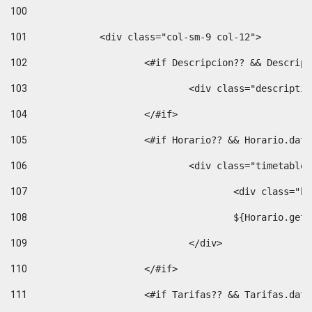
100
101
102
			<#if Descripcion?? && Descri
103
				<div class="descrip
104
			</#if> 
105
			<#if Horario?? && Horario.da
106
				<div class="timetable
107
					<div clas
108
					${Horario.ge
109
				</div> 
110
			</#if> 
111
			<#if Tarifas?? && Tarifas.da