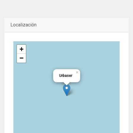
Localización
+
−
×
Urbaser