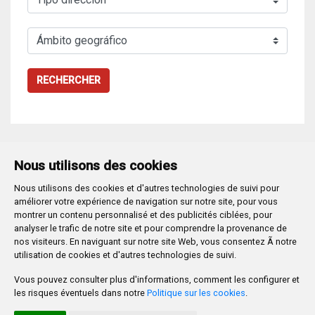
RECHERCHER
Nous utilisons des cookies
Nous utilisons des cookies et d'autres technologies de suivi pour
Plaza Mayor 1
- 09071
BURGOS
améliorer votre expérience de navigation sur notre site, pour vous
947 288 800
CIF:
P-0906100-C
montrer un contenu personnalisé et des publicités ciblées, pour
analyser le trafic de notre site et pour comprendre la provenance de
CONTACTO | AVISOS, QUEJAS Y SUGERENCIAS
nos visiteurs. En naviguant sur notre site Web, vous consentez Ã notre
CANAL DE DENUNCIAS
MAPA WEB
AVISO LEGAL
utilisation de cookies et d'autres technologies de suivi.
POLÍTICA DE PRIVACIDAD
ACCESIBILIDAD
Vous pouvez consulter plus d'informations, comment les configurer et
PROMUEVE BURGOS
les risques éventuels dans notre
Politique sur les cookies
.
HTML 5
CSS3
WAI 'AA'