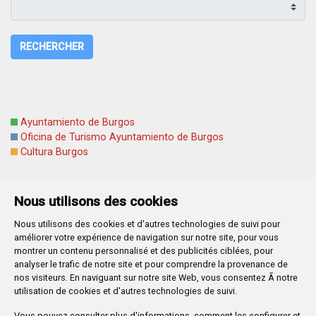
RECHERCHER
Ayuntamiento de Burgos
Oficina de Turismo Ayuntamiento de Burgos
Cultura Burgos
Nous utilisons des cookies
Nous utilisons des cookies et d'autres technologies de suivi pour
Plaza Mayor 1
- 09071
BURGOS
améliorer votre expérience de navigation sur notre site, pour vous
947 288 800
CIF:
P-0906100-C
montrer un contenu personnalisé et des publicités ciblées, pour
analyser le trafic de notre site et pour comprendre la provenance de
CONTACTO | AVISOS, QUEJAS Y SUGERENCIAS
nos visiteurs. En naviguant sur notre site Web, vous consentez Ã notre
CANAL DE DENUNCIAS
MAPA WEB
AVISO LEGAL
utilisation de cookies et d'autres technologies de suivi.
POLÍTICA DE PRIVACIDAD
ACCESIBILIDAD
Vous pouvez consulter plus d'informations, comment les configurer et