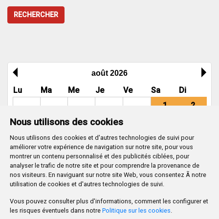
RECHERCHER
août 2026
Lu
Ma
Me
Je
Ve
Sa
Di
1
2
Nous utilisons des cookies
3
4
5
6
7
8
9
Nous utilisons des cookies et d'autres technologies de suivi pour
10
11
12
13
14
15
16
améliorer votre expérience de navigation sur notre site, pour vous
17
18
19
20
21
22
23
montrer un contenu personnalisé et des publicités ciblées, pour
analyser le trafic de notre site et pour comprendre la provenance de
24
25
26
27
28
29
30
nos visiteurs. En naviguant sur notre site Web, vous consentez Ã notre
utilisation de cookies et d'autres technologies de suivi.
31
Vous pouvez consulter plus d'informations, comment les configurer et
Ayuntamiento de Burgos
les risques éventuels dans notre
Politique sur les cookies
.