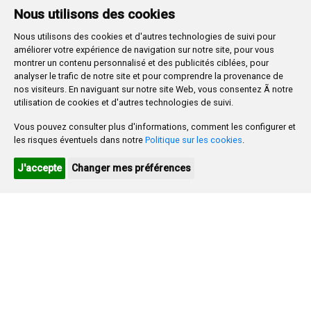
Nous utilisons des cookies
3
4
5
6
7
8
9
Nous utilisons des cookies et d'autres technologies de suivi pour
10
11
12
13
14
15
16
améliorer votre expérience de navigation sur notre site, pour vous
17
18
19
20
21
22
23
montrer un contenu personnalisé et des publicités ciblées, pour
analyser le trafic de notre site et pour comprendre la provenance de
24
25
26
27
28
29
30
nos visiteurs. En naviguant sur notre site Web, vous consentez Ã notre
utilisation de cookies et d'autres technologies de suivi.
31
Vous pouvez consulter plus d'informations, comment les configurer et
Ayuntamiento de Burgos
les risques éventuels dans notre
Politique sur les cookies
.
Oficina de Turismo Ayuntamiento de Burgos
J'accepte
Changer mes préférences
Cultura Burgos
Plaza Mayor 1
- 09071
BURGOS
947 288 800
CIF:
P-0906100-C
CONTACTO | AVISOS, QUEJAS Y SUGERENCIAS
CANAL DE DENUNCIAS
MAPA WEB
AVISO LEGAL