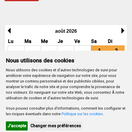
août 2026
Lu
Ma
Me
Je
Ve
Sa
Di
1
2
Nous utilisons des cookies
3
4
5
6
7
8
9
Nous utilisons des cookies et d'autres technologies de suivi pour
10
11
12
13
14
15
16
améliorer votre expérience de navigation sur notre site, pour vous
17
18
19
20
21
22
23
montrer un contenu personnalisé et des publicités ciblées, pour
analyser le trafic de notre site et pour comprendre la provenance de
24
25
26
27
28
29
30
nos visiteurs. En naviguant sur notre site Web, vous consentez Ã notre
utilisation de cookies et d'autres technologies de suivi.
31
Vous pouvez consulter plus d'informations, comment les configurer et
Ayuntamiento de Burgos
les risques éventuels dans notre
Politique sur les cookies
.
Oficina de Turismo Ayuntamiento de Burgos
J'accepte
Changer mes préférences
Cultura Burgos