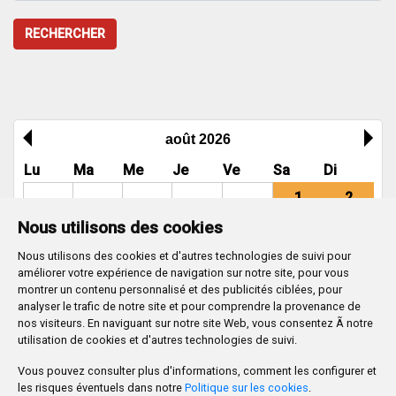
RECHERCHER
août 2026
Lu
Ma
Me
Je
Ve
Sa
Di
1
2
Nous utilisons des cookies
3
4
5
6
7
8
9
Nous utilisons des cookies et d'autres technologies de suivi pour
10
11
12
13
14
15
16
améliorer votre expérience de navigation sur notre site, pour vous
17
18
19
20
21
22
23
montrer un contenu personnalisé et des publicités ciblées, pour
analyser le trafic de notre site et pour comprendre la provenance de
24
25
26
27
28
29
30
nos visiteurs. En naviguant sur notre site Web, vous consentez Ã notre
utilisation de cookies et d'autres technologies de suivi.
31
Vous pouvez consulter plus d'informations, comment les configurer et
Ayuntamiento de Burgos
les risques éventuels dans notre
Politique sur les cookies
.