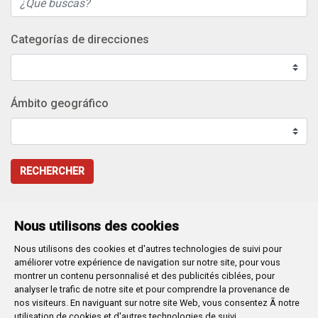
Categorías de direcciones
Ámbito geográfico
RECHERCHER
Nous utilisons des cookies
Nous utilisons des cookies et d'autres technologies de suivi pour
Plaza Mayor 1
- 09071
BURGOS
améliorer votre expérience de navigation sur notre site, pour vous
947 288 800
CIF:
P-0906100-C
montrer un contenu personnalisé et des publicités ciblées, pour
analyser le trafic de notre site et pour comprendre la provenance de
CONTACTO | AVISOS, QUEJAS Y SUGERENCIAS
nos visiteurs. En naviguant sur notre site Web, vous consentez Ã notre
CANAL DE DENUNCIAS
MAPA WEB
AVISO LEGAL
utilisation de cookies et d'autres technologies de suivi.