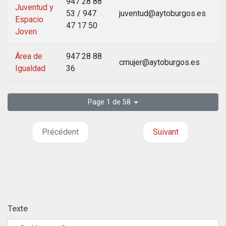
947 28 88
Juventud y
53 / 947
juventud@aytoburgos.es
Espacio
47 17 50
Joven
Área de
947 28 88
cmujer@aytoburgos.es
Igualdad
36
Page 1 de 58
Précédent
Suivant
Texte