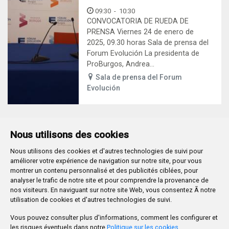
09:30
-
10:30
CONVOCATORIA DE RUEDA DE
PRENSA Viernes 24 de enero de
2025, 09.30 horas Sala de prensa del
Forum Evolución La presidenta de
ProBurgos, Andrea...
Sala de prensa del Forum
Evolución
Nous utilisons des cookies
Nous utilisons des cookies et d'autres technologies de suivi pour
Plaza Mayor 1
- 09071
BURGOS
améliorer votre expérience de navigation sur notre site, pour vous
947 288 800
CIF:
P-0906100-C
montrer un contenu personnalisé et des publicités ciblées, pour
analyser le trafic de notre site et pour comprendre la provenance de
CONTACTO | AVISOS, QUEJAS Y SUGERENCIAS
nos visiteurs. En naviguant sur notre site Web, vous consentez Ã notre
CANAL DE DENUNCIAS
MAPA WEB
AVISO LEGAL
utilisation de cookies et d'autres technologies de suivi.
POLÍTICA DE PRIVACIDAD
ACCESIBILIDAD
Vous pouvez consulter plus d'informations, comment les configurer et
PROMUEVE BURGOS
les risques éventuels dans notre
Politique sur les cookies
.