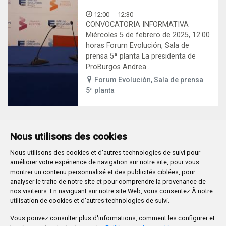
12:00
-
12:30
CONVOCATORIA INFORMATIVA
Miércoles 5 de febrero de 2025, 12.00
horas Forum Evolución, Sala de
prensa 5ª planta La presidenta de
ProBurgos Andrea...
Forum Evolución, Sala de prensa
5ª planta
Nous utilisons des cookies
Nous utilisons des cookies et d'autres technologies de suivi pour
Plaza Mayor 1
- 09071
BURGOS
améliorer votre expérience de navigation sur notre site, pour vous
947 288 800
CIF:
P-0906100-C
montrer un contenu personnalisé et des publicités ciblées, pour
analyser le trafic de notre site et pour comprendre la provenance de
CONTACTO | AVISOS, QUEJAS Y SUGERENCIAS
nos visiteurs. En naviguant sur notre site Web, vous consentez Ã notre
CANAL DE DENUNCIAS
MAPA WEB
AVISO LEGAL
utilisation de cookies et d'autres technologies de suivi.
POLÍTICA DE PRIVACIDAD
ACCESIBILIDAD
Vous pouvez consulter plus d'informations, comment les configurer et
PROMUEVE BURGOS