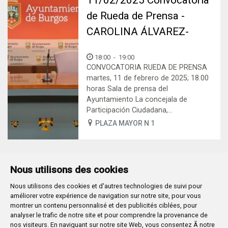
de Rueda de Prensa -
CAROLINA ÁLVAREZ-
18:00
-
19:00
CONVOCATORIA RUEDA DE PRENSA
martes, 11 de febrero de 2025; 18.00
horas Sala de prensa del
Ayuntamiento La concejala de
Participación Ciudadana,...
PLAZA MAYOR N 1
Nous utilisons des cookies
Nous utilisons des cookies et d'autres technologies de suivi pour
Plaza Mayor 1
- 09071
BURGOS
améliorer votre expérience de navigation sur notre site, pour vous
947 288 800
CIF:
P-0906100-C
montrer un contenu personnalisé et des publicités ciblées, pour
analyser le trafic de notre site et pour comprendre la provenance de
CONTACTO | AVISOS, QUEJAS Y SUGERENCIAS
nos visiteurs. En naviguant sur notre site Web, vous consentez Ã notre