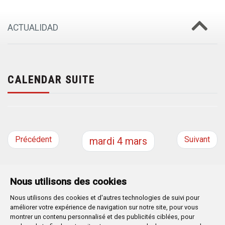
ACTUALIDAD
CALENDAR SUITE
Précédent
Suivant
mardi
4
mars
Nous utilisons des cookies
Nous utilisons des cookies et d'autres technologies de suivi pour
Plaza Mayor 1
- 09071
BURGOS
améliorer votre expérience de navigation sur notre site, pour vous
947 288 800
CIF:
P-0906100-C
montrer un contenu personnalisé et des publicités ciblées, pour