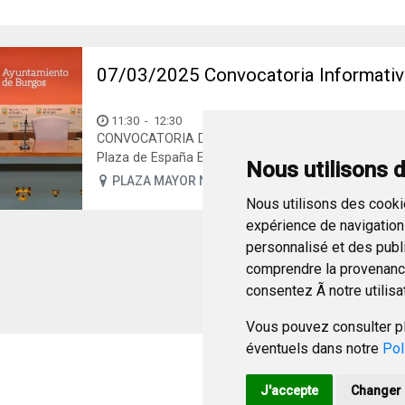
07/03/2025 Convocatoria Informat
11:30
-
12:30
CONVOCATORIA DE RUEDA DE PRENSA Viernes 7 de m
Plaza de España El concejal de Comercio, César Barri
Nous utilisons 
PLAZA MAYOR N 1
Nous utilisons des cookie
expérience de navigation 
personnalisé et des public
comprendre la provenance
consentez Ã notre utilisa
Vous pouvez consulter pl
éventuels dans notre
Pol
J'accepte
Changer 