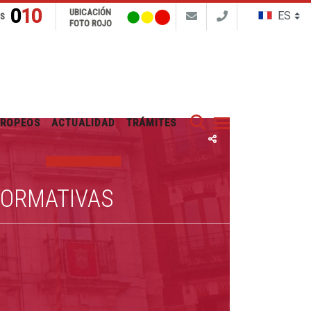
010
UBICACIÓN
NS
FOTO ROJO
Buscar
UROPEOS
ACTUALIDAD
TRÁMITES
FORMATIVAS