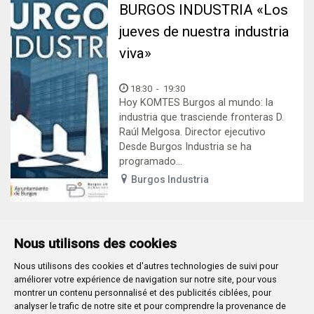
BURGOS INDUSTRIA «Los
jueves de nuestra industria
viva»
18:30
-
19:30
Hoy KOMTES Burgos al mundo: la
industria que trasciende fronteras D.
Raúl Melgosa. Director ejecutivo
Desde Burgos Industria se ha
programado...
Burgos Industria
Nous utilisons des cookies
Nous utilisons des cookies et d'autres technologies de suivi pour
Plaza Mayor 1
- 09071
BURGOS
améliorer votre expérience de navigation sur notre site, pour vous
947 288 800
CIF:
P-0906100-C
montrer un contenu personnalisé et des publicités ciblées, pour
analyser le trafic de notre site et pour comprendre la provenance de
CONTACTO | AVISOS, QUEJAS Y SUGERENCIAS