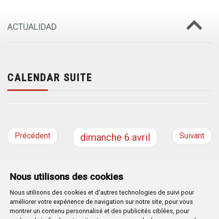
ACTUALIDAD
CALENDAR SUITE
Précédent
Suivant
dimanche
6
avril
Nous utilisons des cookies
Nous utilisons des cookies et d'autres technologies de suivi pour
Plaza Mayor 1
- 09071
BURGOS
améliorer votre expérience de navigation sur notre site, pour vous
947 288 800
CIF:
P-0906100-C
montrer un contenu personnalisé et des publicités ciblées, pour