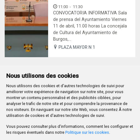
11:00
-
11:30
CONVOCATORIA INFORMATIVA Sala
de prensa del Ayuntamiento Viernes
11 de abril, 11.00 horas La concejala
de Cultura del Ayuntamiento de
Burgos,...
PLAZA MAYOR N 1
Nous utilisons des cookies
Nous utilisons des cookies et d'autres technologies de suivi pour
Plaza Mayor 1
- 09071
BURGOS
améliorer votre expérience de navigation sur notre site, pour vous
947 288 800
CIF:
P-0906100-C
montrer un contenu personnalisé et des publicités ciblées, pour
analyser le trafic de notre site et pour comprendre la provenance de
CONTACTO | AVISOS, QUEJAS Y SUGERENCIAS
nos visiteurs. En naviguant sur notre site Web, vous consentez Ã notre
CANAL DE DENUNCIAS
MAPA WEB
AVISO LEGAL
utilisation de cookies et d'autres technologies de suivi.
POLÍTICA DE PRIVACIDAD
ACCESIBILIDAD
Vous pouvez consulter plus d'informations, comment les configurer et
PROMUEVE BURGOS
les risques éventuels dans notre
Politique sur les cookies
.