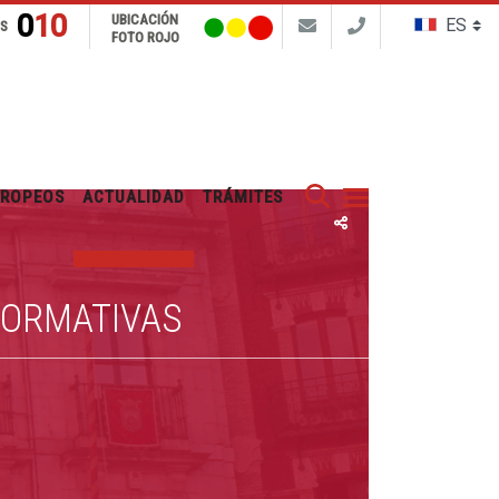
010
UBICACIÓN
NS
FOTO ROJO
Buscar
UROPEOS
ACTUALIDAD
TRÁMITES
FORMATIVAS