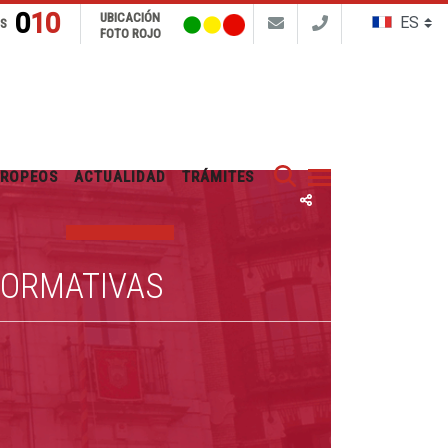
010
UBICACIÓN
NS
FOTO ROJO
Buscar
UROPEOS
ACTUALIDAD
TRÁMITES
FORMATIVAS