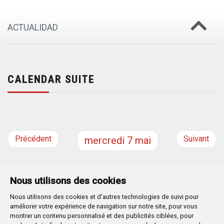
ACTUALIDAD
CALENDAR SUITE
Précédent
Suivant
mercredi
7
mai
Nous utilisons des cookies
Nous utilisons des cookies et d'autres technologies de suivi pour
Plaza Mayor 1
- 09071
BURGOS
améliorer votre expérience de navigation sur notre site, pour vous
947 288 800
CIF:
P-0906100-C
montrer un contenu personnalisé et des publicités ciblées, pour