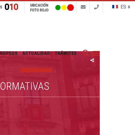
010
UBICACIÓN
NS
FOTO ROJO
Buscar
UROPEOS
ACTUALIDAD
TRÁMITES
FORMATIVAS