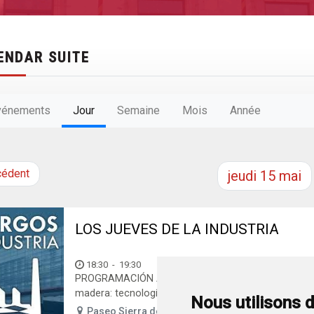
ENDAR SUITE
vénements
Jour
Semaine
Mois
Année
cédent
jeudi
15
mai
LOS JUEVES DE LA INDUSTRIA
18:30
-
19:30
PROGRAMACIÓN ÁGORA BURGOS INDUSTRIA «Los jue
madera: tecnología y sostenibilidad, construyebdo un
Nous utilisons 
Paseo Sierra de Atapuerca