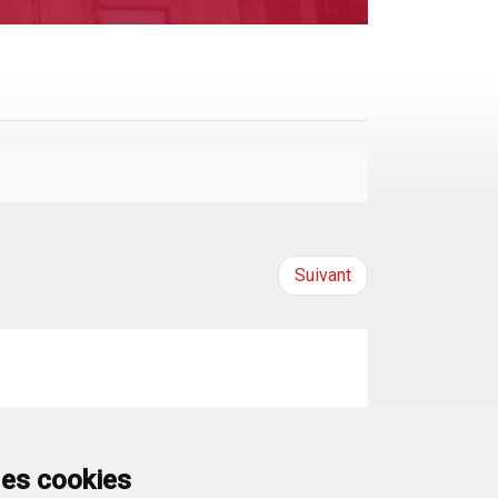
Suivant
ves de la industria» KRONOSPAN Burgos en
 futuro...
des cookies