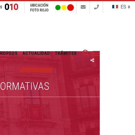
010
UBICACIÓN
NS
FOTO ROJO
Buscar
UROPEOS
ACTUALIDAD
TRÁMITES
FORMATIVAS