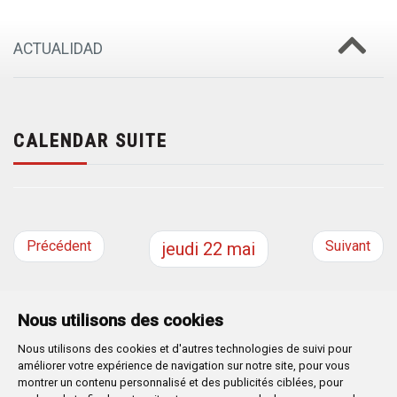
ACTUALIDAD
CALENDAR SUITE
Précédent
Suivant
jeudi
22
mai
Nous utilisons des cookies
Nous utilisons des cookies et d'autres technologies de suivi pour
Plaza Mayor 1
- 09071
BURGOS
améliorer votre expérience de navigation sur notre site, pour vous
947 288 800
CIF:
P-0906100-C
montrer un contenu personnalisé et des publicités ciblées, pour