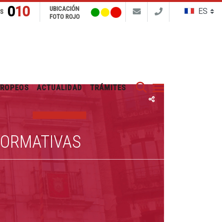
010
UBICACIÓN
NS
FOTO ROJO
Buscar
UROPEOS
ACTUALIDAD
TRÁMITES
FORMATIVAS