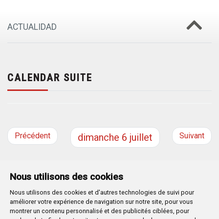
ACTUALIDAD
CALENDAR SUITE
Précédent
Suivant
dimanche
6
juillet
Nous utilisons des cookies
Nous utilisons des cookies et d'autres technologies de suivi pour
Plaza Mayor 1
- 09071
BURGOS
améliorer votre expérience de navigation sur notre site, pour vous
947 288 800
CIF:
P-0906100-C
montrer un contenu personnalisé et des publicités ciblées, pour