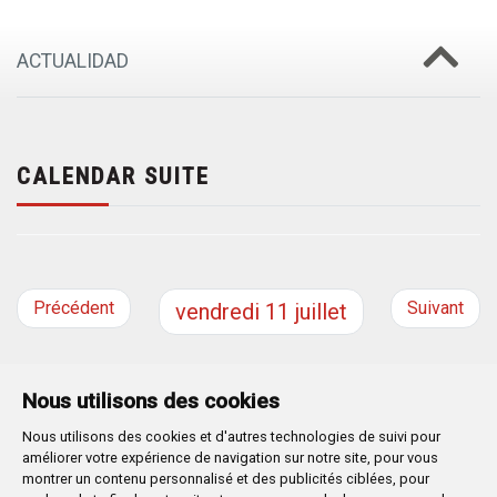
ACTUALIDAD
CALENDAR SUITE
Précédent
Suivant
vendredi
11
juillet
Nous utilisons des cookies
Nous utilisons des cookies et d'autres technologies de suivi pour
Plaza Mayor 1
- 09071
BURGOS
améliorer votre expérience de navigation sur notre site, pour vous
947 288 800
CIF:
P-0906100-C
montrer un contenu personnalisé et des publicités ciblées, pour