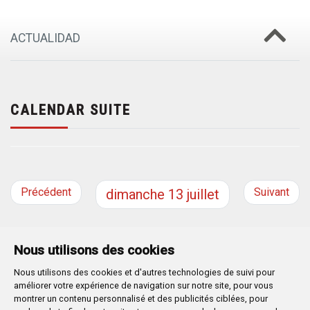
ACTUALIDAD
CALENDAR SUITE
Précédent
Suivant
dimanche
13
juillet
Nous utilisons des cookies
Nous utilisons des cookies et d'autres technologies de suivi pour
Plaza Mayor 1
- 09071
BURGOS
améliorer votre expérience de navigation sur notre site, pour vous
947 288 800
CIF:
P-0906100-C
montrer un contenu personnalisé et des publicités ciblées, pour