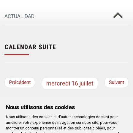
ACTUALIDAD
CALENDAR SUITE
Précédent
Suivant
mercredi
16
juillet
Nous utilisons des cookies
Nous utilisons des cookies et d'autres technologies de suivi pour
Plaza Mayor 1
- 09071
BURGOS
améliorer votre expérience de navigation sur notre site, pour vous
947 288 800
CIF:
P-0906100-C
montrer un contenu personnalisé et des publicités ciblées, pour