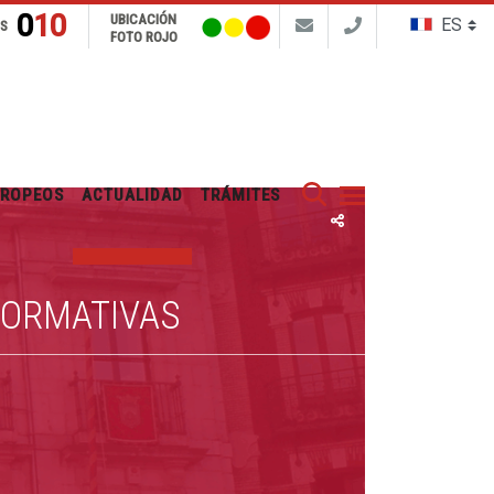
010
UBICACIÓN
NS
FOTO ROJO
Buscar
UROPEOS
ACTUALIDAD
TRÁMITES
FORMATIVAS