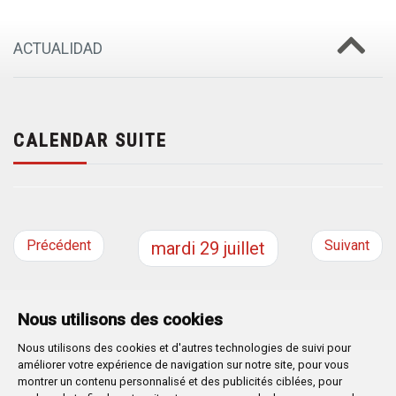
ACTUALIDAD
CALENDAR SUITE
Précédent
Suivant
mardi
29
juillet
Nous utilisons des cookies
Nous utilisons des cookies et d'autres technologies de suivi pour
Plaza Mayor 1
- 09071
BURGOS
améliorer votre expérience de navigation sur notre site, pour vous
947 288 800
CIF:
P-0906100-C
montrer un contenu personnalisé et des publicités ciblées, pour