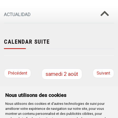
ACTUALIDAD
CALENDAR SUITE
Précédent
Suivant
samedi
2
août
Nous utilisons des cookies
Nous utilisons des cookies et d'autres technologies de suivi pour
Plaza Mayor 1
- 09071
BURGOS
améliorer votre expérience de navigation sur notre site, pour vous
947 288 800
CIF:
P-0906100-C
montrer un contenu personnalisé et des publicités ciblées, pour