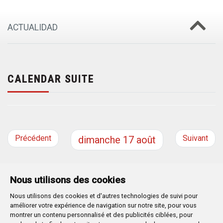
ACTUALIDAD
CALENDAR SUITE
Précédent
Suivant
dimanche
17
août
Nous utilisons des cookies
Nous utilisons des cookies et d'autres technologies de suivi pour
Plaza Mayor 1
- 09071
BURGOS
améliorer votre expérience de navigation sur notre site, pour vous
947 288 800
CIF:
P-0906100-C
montrer un contenu personnalisé et des publicités ciblées, pour