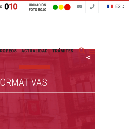
010
UBICACIÓN
NS
FOTO ROJO
Buscar
UROPEOS
ACTUALIDAD
TRÁMITES
FORMATIVAS