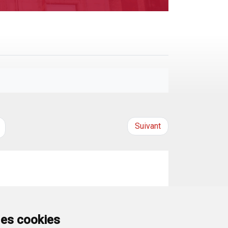
Suivant
ria», con los CEO del sector industrial burgalés,
des cookies