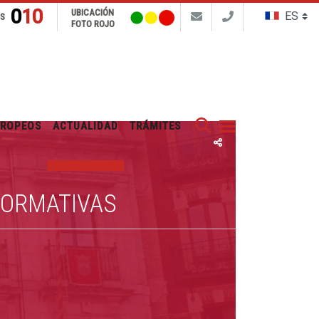
010
UBICACIÓN
NS
FOTO ROJO
Buscar
UROPEOS
ACTUALIDAD
TRÁMITES
FORMATIVAS