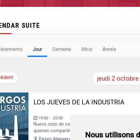
ENDAR SUITE
vénements
Jour
Semaine
Mois
Année
cédent
jeudi
2
octobre
LOS JUEVES DE LA INDUSTRIA
19:00
-
20:00
Nuevo ciclo de conferencias «Los Jueves de la Indust
quienes compartirán su experiencia sobre los...
Nous utilisons 
Paseo Atapuerca