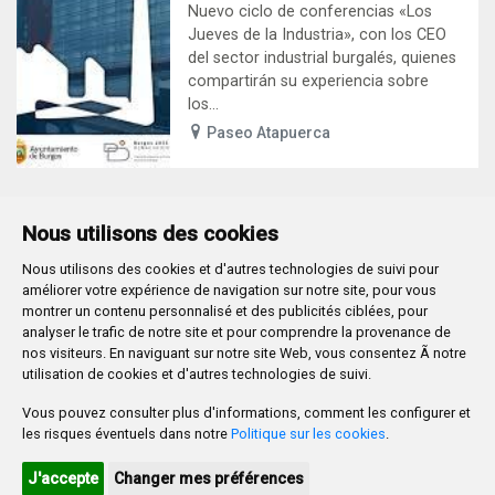
Nuevo ciclo de conferencias «Los
Jueves de la Industria», con los CEO
del sector industrial burgalés, quienes
compartirán su experiencia sobre
los...
Paseo Atapuerca
Nous utilisons des cookies
Nous utilisons des cookies et d'autres technologies de suivi pour
Plaza Mayor 1
- 09071
BURGOS
améliorer votre expérience de navigation sur notre site, pour vous
947 288 800
CIF:
P-0906100-C
montrer un contenu personnalisé et des publicités ciblées, pour
analyser le trafic de notre site et pour comprendre la provenance de
CONTACTO | AVISOS, QUEJAS Y SUGERENCIAS
nos visiteurs. En naviguant sur notre site Web, vous consentez Ã notre
CANAL DE DENUNCIAS
MAPA WEB
AVISO LEGAL
utilisation de cookies et d'autres technologies de suivi.
POLÍTICA DE PRIVACIDAD
ACCESIBILIDAD
Vous pouvez consulter plus d'informations, comment les configurer et
PROMUEVE BURGOS
les risques éventuels dans notre
Politique sur les cookies
.
HTML 5
CSS3
WAI 'AA'
J'accepte
Changer mes préférences