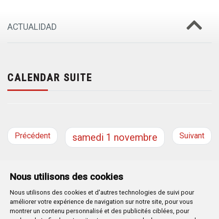
ACTUALIDAD
CALENDAR SUITE
Précédent
Suivant
samedi
1
novembre
Nous utilisons des cookies
Nous utilisons des cookies et d'autres technologies de suivi pour
Plaza Mayor 1
- 09071
BURGOS
améliorer votre expérience de navigation sur notre site, pour vous
947 288 800
CIF:
P-0906100-C
montrer un contenu personnalisé et des publicités ciblées, pour