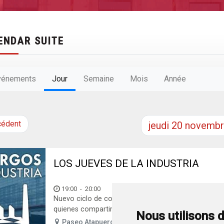
ENDAR SUITE
vénements
Jour
Semaine
Mois
Année
cédent
jeudi
20
novembr
LOS JUEVES DE LA INDUSTRIA
19:00
-
20:00
Nuevo ciclo de conferencias «Los Jueves de la Indust
quienes compartirán su experiencia sobre los...
Nous utilisons 
Paseo Atapuerca