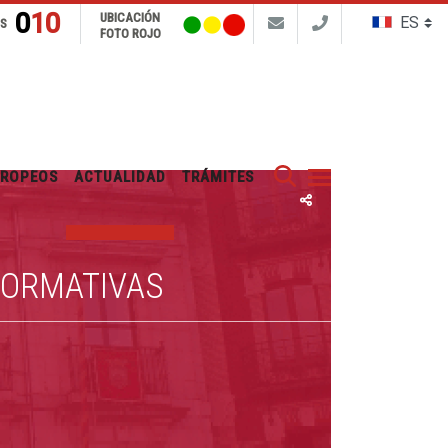
010
UBICACIÓN
NS
FOTO ROJO
Buscar
UROPEOS
ACTUALIDAD
TRÁMITES
FORMATIVAS