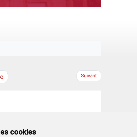
Suivant
e
ria», con los CEO del sector industrial burgalés,
des cookies