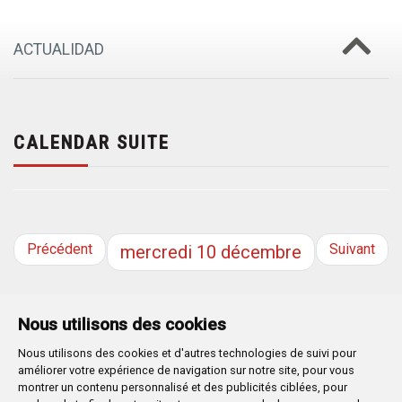
ACTUALIDAD
CALENDAR SUITE
Précédent
Suivant
mercredi
10
décembre
Nous utilisons des cookies
Nous utilisons des cookies et d'autres technologies de suivi pour
Plaza Mayor 1
- 09071
BURGOS
améliorer votre expérience de navigation sur notre site, pour vous
947 288 800
CIF:
P-0906100-C
montrer un contenu personnalisé et des publicités ciblées, pour