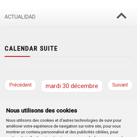
ACTUALIDAD
CALENDAR SUITE
Précédent
Suivant
mardi
30
décembre
Nous utilisons des cookies
Nous utilisons des cookies et d'autres technologies de suivi pour
Plaza Mayor 1
- 09071
BURGOS
améliorer votre expérience de navigation sur notre site, pour vous
947 288 800
CIF:
P-0906100-C
montrer un contenu personnalisé et des publicités ciblées, pour