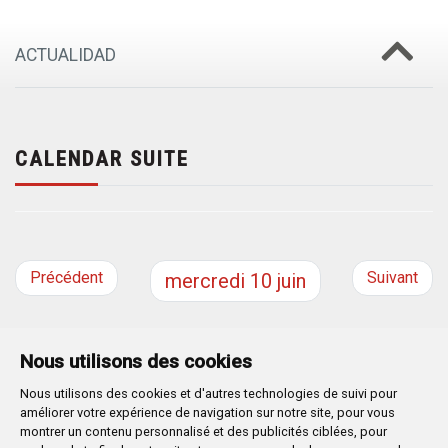
ACTUALIDAD
CALENDAR SUITE
Précédent
Suivant
mercredi
10
juin
Nous utilisons des cookies
Nous utilisons des cookies et d'autres technologies de suivi pour
Plaza Mayor 1
- 09071
BURGOS
améliorer votre expérience de navigation sur notre site, pour vous
947 288 800
CIF:
P-0906100-C
montrer un contenu personnalisé et des publicités ciblées, pour